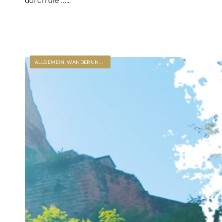
durch die …
...
ALLGEMEIN
,
WANDERUNGEN