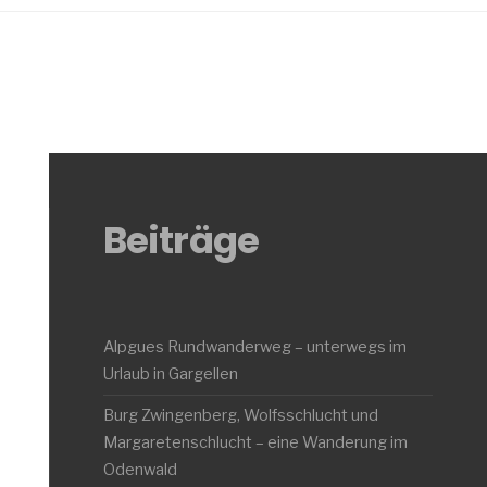
Beiträge
Alpgues Rundwanderweg – unterwegs im
Urlaub in Gargellen
Burg Zwingenberg, Wolfsschlucht und
Margaretenschlucht – eine Wanderung im
Odenwald