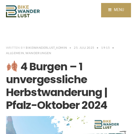
MENU
WRITTEN BY
BIKEWANDERLUST_ADMIN
•
25. JULI 2025
•
19:15
•
ALLGEMEIN
,
WANDERUNGEN
4 Burgen – 1
unvergessliche
Herbstwanderung |
Pfalz-Oktober 2024