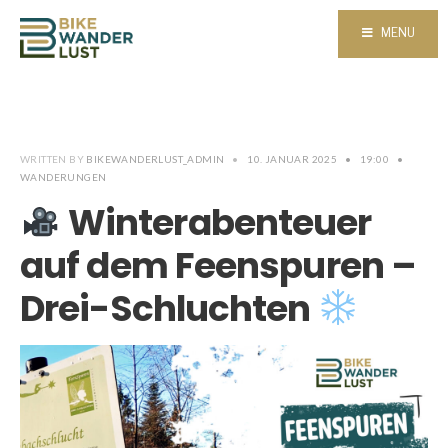
MENU
WRITTEN BY
BIKEWANDERLUST_ADMIN
•
10. JANUAR 2025
•
19:00
•
WANDERUNGEN
Winterabenteuer
auf dem Feenspuren –
Drei-Schluchten