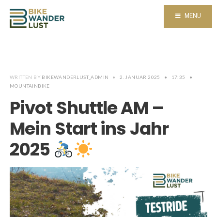
MENU
WRITTEN BY
BIKEWANDERLUST_ADMIN
•
2. JANUAR 2025
•
17:35
•
MOUNTAINBIKE
Pivot Shuttle AM –
Mein Start ins Jahr
2025