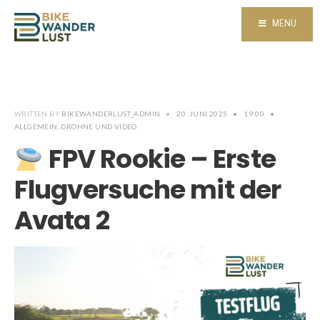
MENU
WRITTEN BY
BIKEWANDERLUST_ADMIN
•
20. JUNI 2025
•
19:00
•
ALLGEMEIN
,
DROHNE UND VIDEO
FPV Rookie – Erste
Flugversuche mit der
Avata 2