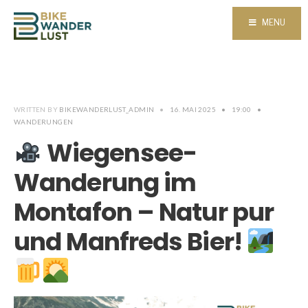
MENU
WRITTEN BY
BIKEWANDERLUST_ADMIN
•
16. MAI 2025
•
19:00
•
WANDERUNGEN
Wiegensee-
Wanderung im
Montafon – Natur pur
und Manfreds Bier!